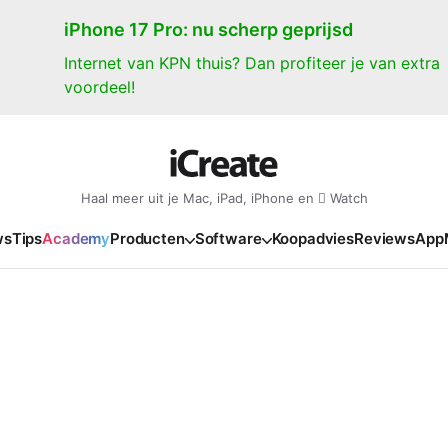
iPhone 17 Pro: nu scherp geprijsd
Internet van KPN thuis? Dan profiteer je van extra
voordeel!
Haal meer uit je Mac, iPad, iPhone en  Watch
ws
Tips
Academy
Producten
Software
Koopadvies
Reviews
App
iPad
iPadOS
o
en Gate
iPad Pro 2025
iPadOS 27
NIEUW
NIEUW
NIEUW
NIEUW
e
iPad Air 2026
iPadOS 26
NIEUW
 2026
oia
iPad Air 2025
iPadOS 18
NIEUW
o M5
oma
iPad mini 7
iPadOS 17
NIEUW
NIEUW
24
ura
iPad 2025
NIEUW