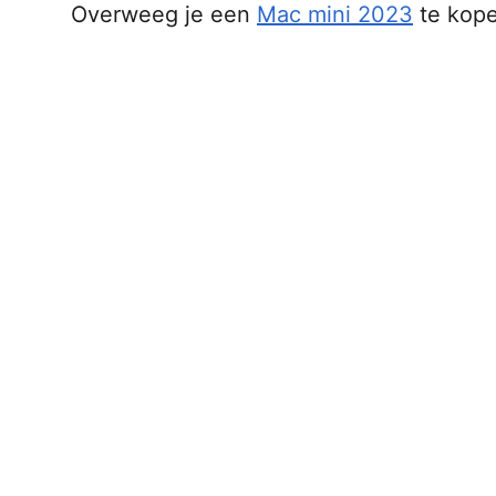
Overweeg je een
Mac mini 2023
te kope
AirPods Pro 2
AirPods Max
AirPods Max 2
GERUCHTEN
Alle AirPods