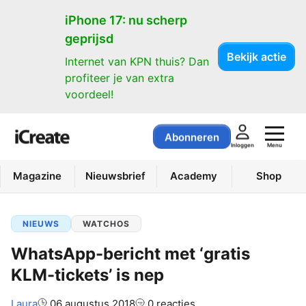
iPhone 17: nu scherp
geprijsd
Bekijk actie
Internet van KPN thuis? Dan
profiteer je van extra
voordeel!
Abonneren
Menu
Inloggen
Magazine
Nieuwsbrief
Academy
Shop
NIEUWS
WATCHOS
WhatsApp-bericht met ‘gratis
KLM-tickets’ is nep
Auteur:
Laura
06 augustus 2018
0 reacties