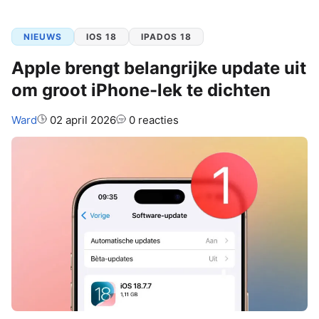
NIEUWS
IOS 18
IPADOS 18
Apple brengt belangrijke update uit
om groot iPhone-lek te dichten
Auteur:
Ward
02 april 2026
0 reacties