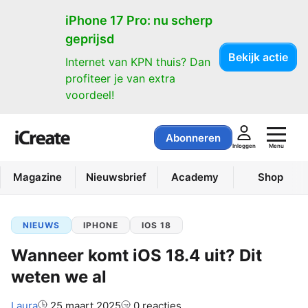
iPhone 17 Pro: nu scherp
geprijsd
Bekijk actie
Internet van KPN thuis? Dan
profiteer je van extra
voordeel!
Abonneren
Menu
Inloggen
Magazine
Nieuwsbrief
Academy
Shop
NIEUWS
IPHONE
IOS 18
Wanneer komt iOS 18.4 uit? Dit
weten we al
Auteur:
Laura
25 maart 2025
0 reacties