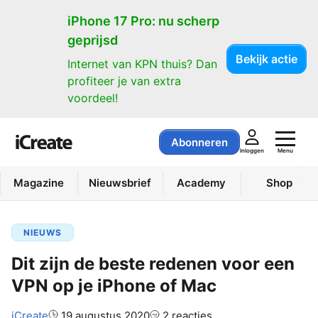
iPhone 17 Pro: nu scherp
geprijsd
Bekijk actie
Internet van KPN thuis? Dan
profiteer je van extra
voordeel!
Abonneren
Menu
Inloggen
Magazine
Nieuwsbrief
Academy
Shop
NIEUWS
Dit zijn de beste redenen voor een
VPN op je iPhone of Mac
Auteur:
iCreate
19 augustus 2020
2 reacties