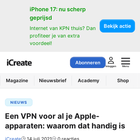
iPhone 17: nu scherp
geprijsd
Bekijk actie
Internet van KPN thuis? Dan
profiteer je van extra
voordeel!
Abonneren
Menu
Inloggen
Magazine
Nieuwsbrief
Academy
Shop
NIEUWS
Een VPN voor al je Apple-
apparaten: waarom dat handig is
Auteur:
iCreate
14 juli 2021
0 reacties