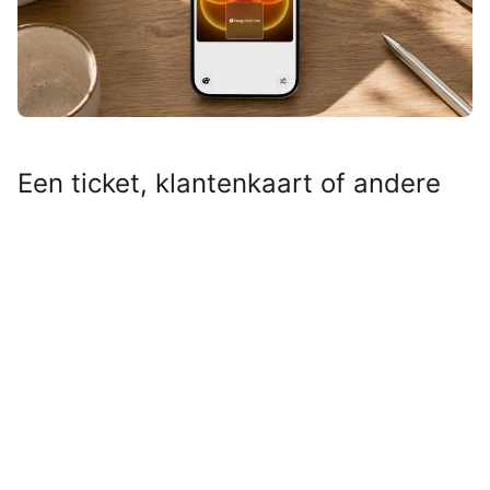
Een ticket, klantenkaart of andere
QR- of streepjescode die niet
geschikt was voor Apple Wallet?
Even door Pass4Wallet halen en hij
stond alsnog tussen je andere
passen. Maar nu Pass4Wallet niet
meer werkt, zul je op zoek moeten
naar een vervanger.