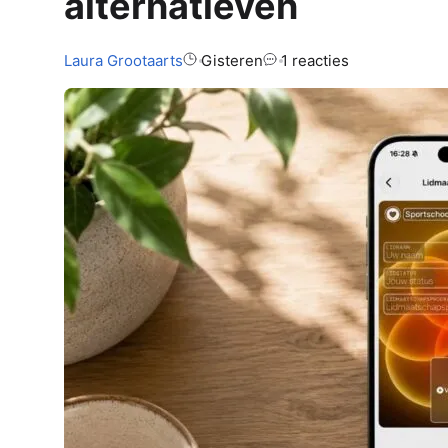
alternatieven
Auteur:
Laura
Grootaarts
Gisteren
1 reacties