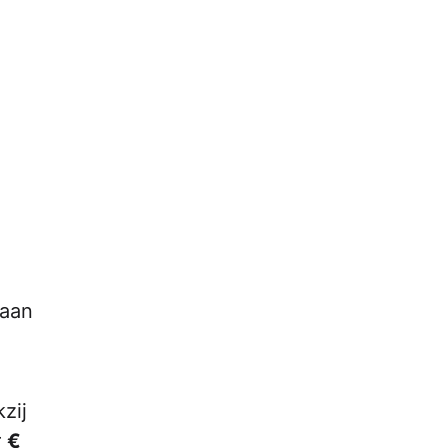
 aan
zij
r
€