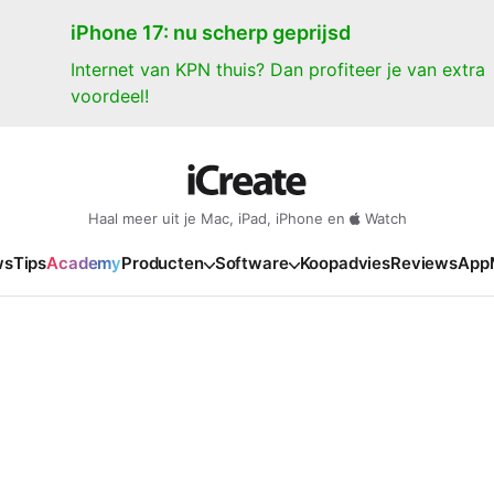
iPhone 17: nu scherp geprijsd
Internet van KPN thuis? Dan profiteer je van extra
voordeel!
Haal meer uit je Mac, iPad, iPhone en
Watch
ws
Tips
Academy
Producten
Software
Koopadvies
Reviews
App
iPad
iPadOS
o
en Gate
iPad Pro 2025
iPadOS 27
NIEUW
NIEUW
NIEUW
NIEUW
e
iPad Air 2026
iPadOS 26
NIEUW
 2026
oia
iPad Air 2025
iPadOS 18
NIEUW
o M5
oma
iPad mini 7
iPadOS 17
NIEUW
NIEUW
24
ura
iPad 2025
NIEUW