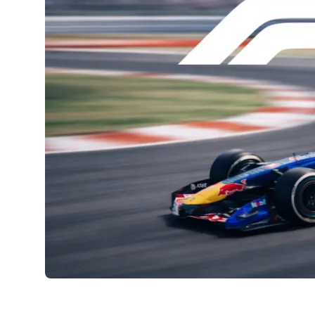
AirPods Pro 2
AirPods Max
AirPods Max 2
GERUCHTEN
Alle AirPods