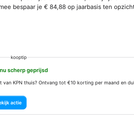
mee bespaar je € 84,88 op jaarbasis ten opzich
kooptip
 nu scherp geprijsd
net van KPN thuis? Ontvang tot €10 korting per maand en d
kijk actie