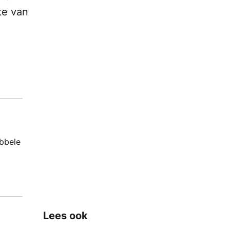
te van
ubbele
Lees ook