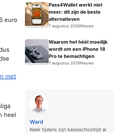
Pass4Wallet werkt niet
meer: dit zijn de beste
alternatieven
36 euro
7 augustus 2026
Nieuws
Waarom het héél moeilijk
 dus
wordt om een iPhone 18
Pro te bemachtigen
ndse
7 augustus 2026
Nieuws
en met
liga
n heel
Ward
Keek tijdens zijn basisschooltijd al