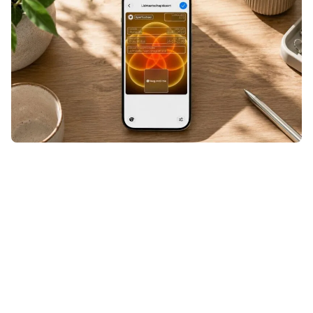
Een ticket, klantenkaart of andere
QR- of streepjescode die niet
geschikt was voor Apple Wallet?
Even door Pass4Wallet halen en hij
stond alsnog tussen je andere
passen. Maar nu Pass4Wallet niet