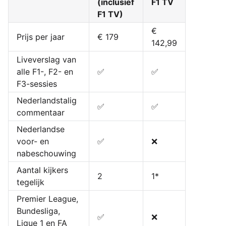
(inclusief
F1 TV
F1 TV)
€
Prijs per jaar
€ 179
142,99
Liveverslag van
alle F1-, F2- en
✅
✅
F3-sessies
Nederlandstalig
✅
✅
commentaar
Nederlandse
voor- en
✅
❌
nabeschouwing
Aantal kijkers
2
1*
tegelijk
Premier League,
Bundesliga,
✅
❌
Ligue 1 en FA