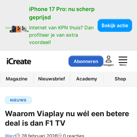
iPhone 17 Pro: nu scherp
geprijsd
Bekijk actie
Internet van KPN thuis? Dan
profiteer je van extra
voordeel!
Abonneren
Menu
Inloggen
Magazine
Nieuwsbrief
Academy
Shop
NIEUWS
Waarom Viaplay nu wél een betere
deal is dan F1 TV
Auteur:
Ward
28 februari 2026
0 reacties