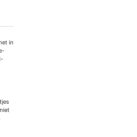
het in
e-
d-
tjes
niet
s