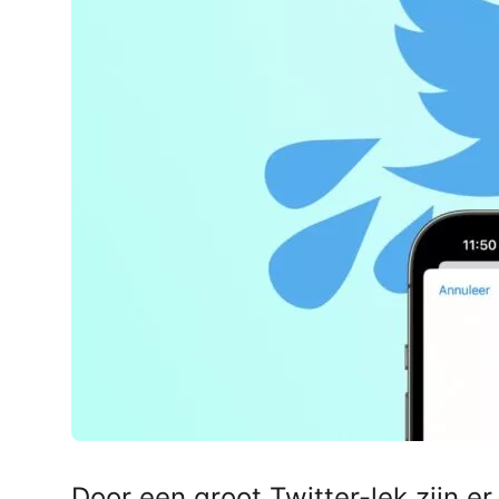
AirPods Pro 2
AirPods Max
AirPods Max 2
GERUCHTEN
Alle AirPods
Door een groot Twitter-lek zijn e