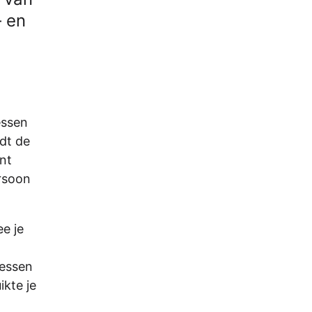
– en
essen
dt de
ant
ersoon
e je
ressen
ikte je