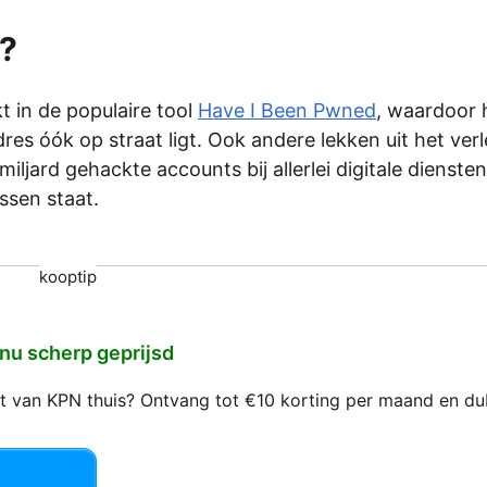
t?
t in de populaire tool
Have I Been Pwned
, waardoor 
dres óók op straat ligt. Ook andere lekken uit het ver
miljard gehackte accounts bij allerlei digitale diensten
ussen staat.
kooptip
 nu scherp geprijsd
net van KPN thuis? Ontvang tot €10 korting per maand en d