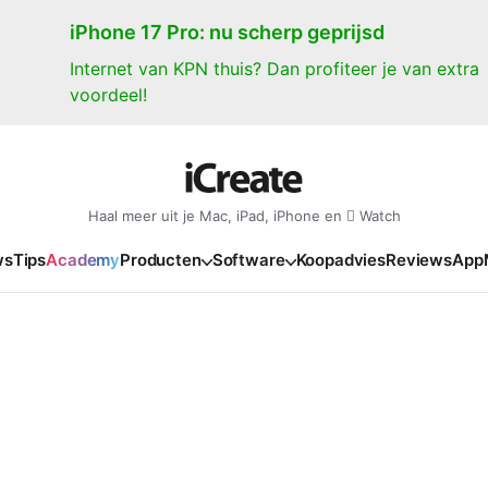
iPhone 17 Pro: nu scherp geprijsd
Internet van KPN thuis? Dan profiteer je van extra
voordeel!
Haal meer uit je Mac, iPad, iPhone en  Watch
ws
Tips
Academy
Producten
Software
Koopadvies
Reviews
App
iPad
iPadOS
o
en Gate
iPad Pro 2025
iPadOS 27
NIEUW
NIEUW
NIEUW
NIEUW
e
iPad Air 2026
iPadOS 26
NIEUW
 2026
oia
iPad Air 2025
iPadOS 18
NIEUW
o M5
oma
iPad mini 7
iPadOS 17
NIEUW
NIEUW
24
ura
iPad 2025
NIEUW