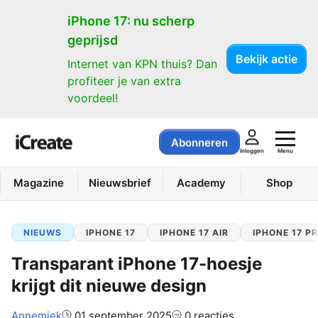
iPhone 17: nu scherp
geprijsd
Bekijk actie
Internet van KPN thuis? Dan
profiteer je van extra
voordeel!
Abonneren
Menu
Inloggen
Magazine
Nieuwsbrief
Academy
Shop
NIEUWS
IPHONE 17
IPHONE 17 AIR
IPHONE 17 P
Transparant iPhone 17-hoesje
krijgt dit nieuwe design
Auteur:
Annemiek
01 september 2025
0 reacties