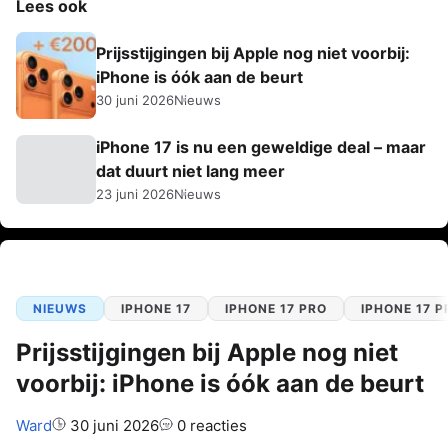
Lees ook
Prijsstijgingen bij Apple nog niet voorbij:
iPhone is óók aan de beurt
30 juni 2026
Nieuws
iPhone 17 is nu een geweldige deal – maar
dat duurt niet lang meer
23 juni 2026
Nieuws
NIEUWS
IPHONE 17
IPHONE 17 PRO
IPHONE 17 
Prijsstijgingen bij Apple nog niet
voorbij: iPhone is óók aan de beurt
Auteur:
Ward
30 juni 2026
0 reacties