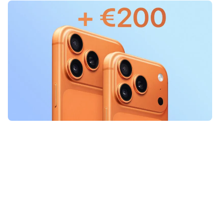
Apple heeft al de prijzen verhoogd
van iPads en Macs, maar ook de
iPhone wordt binnenkort een stuk
duurder. Dit wordt de nieuwe prijs.