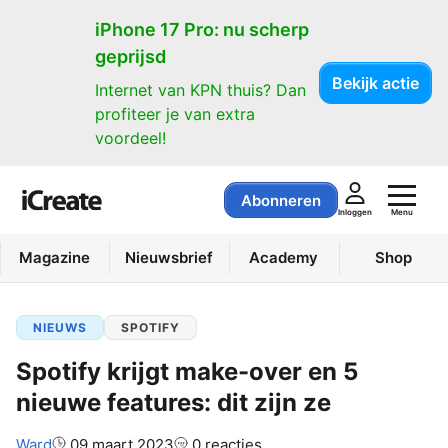
iPhone 17 Pro: nu scherp
geprijsd
Bekijk actie
Internet van KPN thuis? Dan
profiteer je van extra
voordeel!
Abonneren
Menu
Inloggen
Magazine
Nieuwsbrief
Academy
Shop
NIEUWS
SPOTIFY
Spotify krijgt make-over en 5
nieuwe features: dit zijn ze
Auteur:
Ward
09 maart 2023
0 reacties