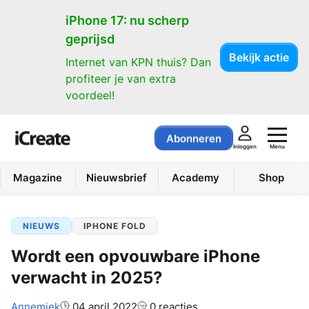
iPhone 17: nu scherp
geprijsd
Bekijk actie
Internet van KPN thuis? Dan
profiteer je van extra
voordeel!
Abonneren
Menu
Inloggen
Magazine
Nieuwsbrief
Academy
Shop
NIEUWS
IPHONE FOLD
Wordt een opvouwbare iPhone
verwacht in 2025?
Auteur:
Annemiek
04 april 2022
0 reacties