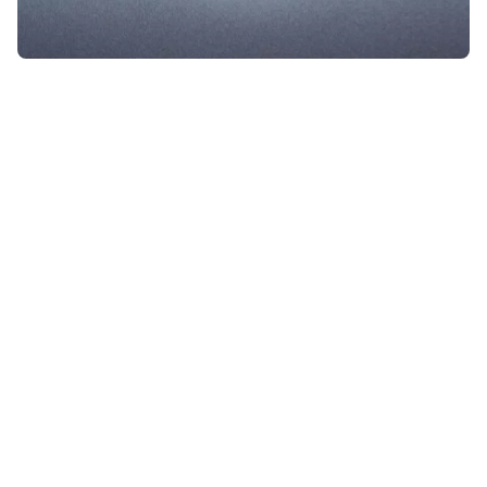
Apple is van plan om binnen een
jaar maar liefst 20 nieuwe
producten uit te brengen! Dit komt
er allemaal aan.
Lees verder na de advertentie