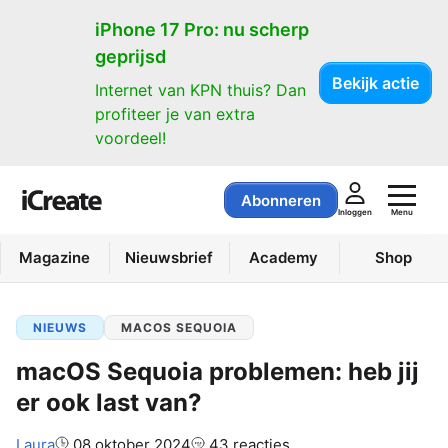
iPhone 17 Pro: nu scherp
geprijsd
Bekijk actie
Internet van KPN thuis? Dan
profiteer je van extra
voordeel!
Abonneren
Menu
Inloggen
Magazine
Nieuwsbrief
Academy
Shop
NIEUWS
MACOS SEQUOIA
macOS Sequoia problemen: heb jij
er ook last van?
Auteur:
Laura
08 oktober 2024
43 reacties