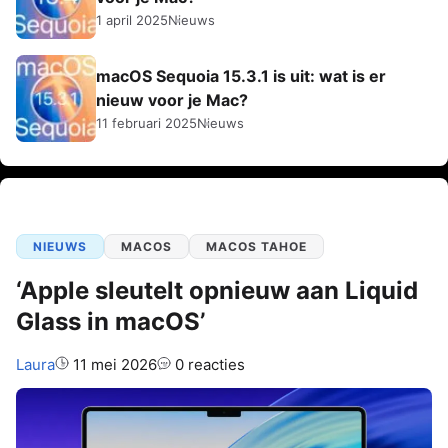
1 april 2025
Nieuws
macOS Sequoia 15.3.1 is uit: wat is er
nieuw voor je Mac?
11 februari 2025
Nieuws
NIEUWS
MACOS
MACOS TAHOE
‘Apple sleutelt opnieuw aan Liquid
Glass in macOS’
Auteur:
Laura
11 mei 2026
0 reacties