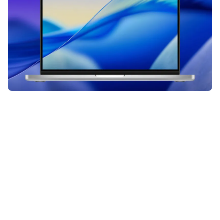
⠀
Ben je geen fan van het nieuwe
Liquid Glass-ontwerp van macOS?
Het lijkt erop dat er verbeteringen
aan zitten te komen. Sterker nog:
ook Apple zelf zou niet helemaal