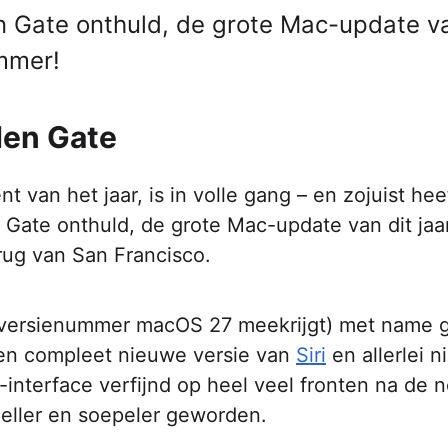
n Gate onthuld, de grote Mac-update va
immer!
den Gate
t van het jaar, is in volle gang – en zojuist hee
Gate onthuld, de grote Mac-update van dit jaa
rug van San Francisco.
s versienummer macOS 27 meekrijgt) met name g
en compleet nieuwe versie van
Siri
en allerlei 
s-interface verfijnd op heel veel fronten na de 
neller en soepeler geworden.