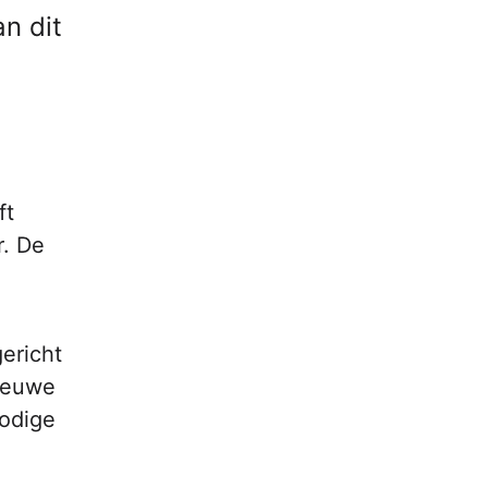
n dit
ft
r. De
ericht
nieuwe
nodige