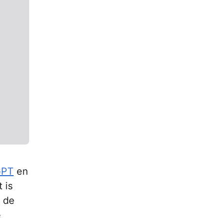
GPT
en
 is
: de
e