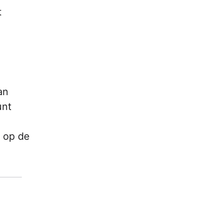
t
an
unt
 op de