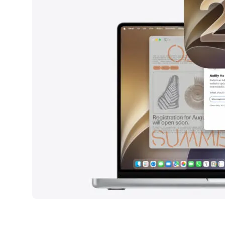
AirPods Pro 2
AirPods Max
AirPods Max 2
GERUCHTEN
Alle AirPods