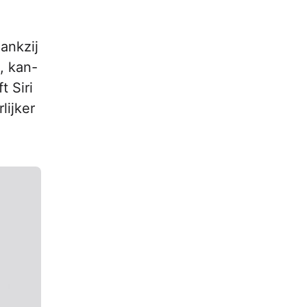
ankzij
, kan-
t Siri
lijker