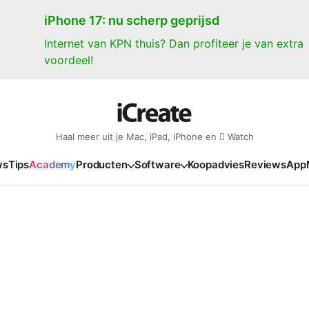
iPhone 17: nu scherp geprijsd
Internet van KPN thuis? Dan profiteer je van extra
voordeel!
Haal meer uit je Mac, iPad, iPhone en  Watch
ws
Tips
Academy
Producten
Software
Koopadvies
Reviews
App
iPad
iPadOS
o
en Gate
iPad Pro 2025
iPadOS 27
NIEUW
NIEUW
NIEUW
NIEUW
e
iPad Air 2026
iPadOS 26
NIEUW
 2026
oia
iPad Air 2025
iPadOS 18
NIEUW
o M5
oma
iPad mini 7
iPadOS 17
NIEUW
NIEUW
24
ura
iPad 2025
NIEUW