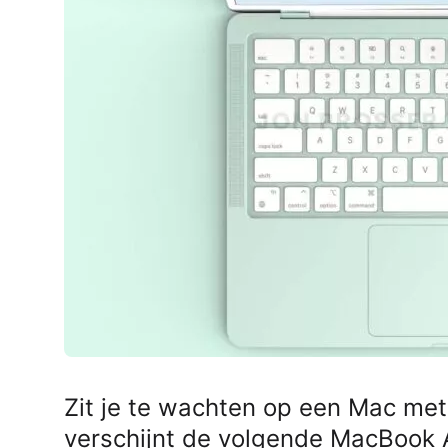
AirPods Pro 2
AirPods Max
AirPods Max 2
GERUCHTEN
Alle AirPods
Zit je te wachten op een Mac met
verschijnt de volgende MacBook A