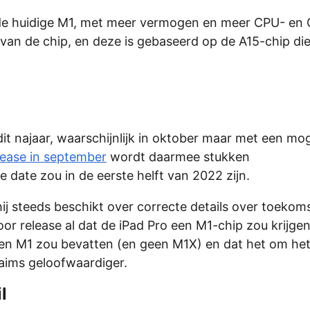
 de huidige M1, met meer vermogen en meer CPU- en
van de chip, en deze is gebaseerd op de A15-chip die
 najaar, waarschijnlijk in oktober maar met een mog
lease in september
wordt daarmee stukken
 date zou in de eerste helft van 2022 zijn.
ij steeds beschikt over correcte details over toekom
or release al dat de iPad Pro een M1-chip zou krijge
 een M1 zou bevatten (en geen M1X) en dat het om he
laims geloofwaardiger.
l