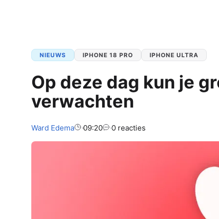
NIEUWS
IPHONE 18 PRO
IPHONE ULTRA
Op deze dag kun je g
verwachten
Auteur:
Ward
Edema
09:20
0 reacties