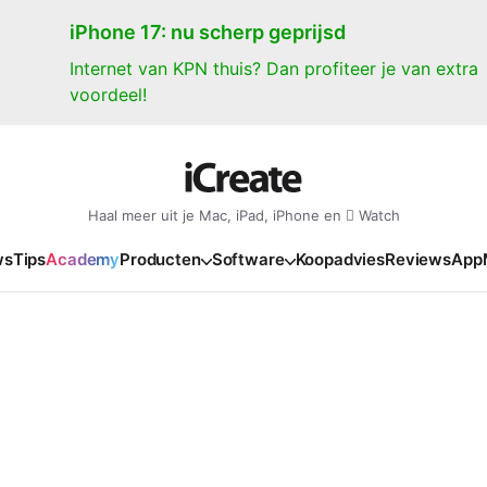
iPhone 17: nu scherp geprijsd
Internet van KPN thuis? Dan profiteer je van extra
voordeel!
Haal meer uit je Mac, iPad, iPhone en  Watch
ws
Tips
Academy
Producten
Software
Koopadvies
Reviews
App
iPad
iPadOS
o
en Gate
iPad Pro 2025
iPadOS 27
NIEUW
NIEUW
NIEUW
NIEUW
e
iPad Air 2026
iPadOS 26
NIEUW
 2026
oia
iPad Air 2025
iPadOS 18
NIEUW
o M5
oma
iPad mini 7
iPadOS 17
NIEUW
NIEUW
24
ura
iPad 2025
NIEUW