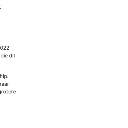
t
2022
die dit
hip.
naar
grotere