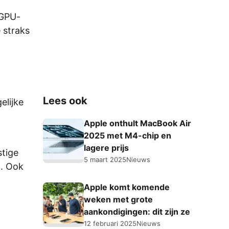
 GPU-
 straks
Lees ook
elijke
Apple onthult MacBook Air
2025 met M4-chip en
lagere prijs
stige
5 maart 2025
Nieuws
n. Ook
t
Apple komt komende
weken met grote
aankondigingen: dit zijn ze
12 februari 2025
Nieuws