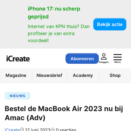
iPhone 17: nu scherp
geprijsd
Bekijk actie
Internet van KPN thuis? Dan
profiteer je van extra
voordeel!
Abonneren
Menu
Inloggen
Magazine
Nieuwsbrief
Academy
Shop
NIEUWS
Bestel de MacBook Air 2023 nu bij
Amac (Adv)
Auteur:
iCreate
12 juni 2023
0 reacties