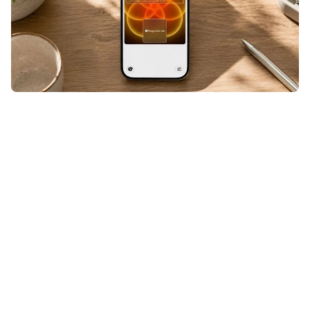
Een ticket, klantenkaart of andere
QR- of streepjescode die niet
geschikt was voor Apple Wallet?
Even door Pass4Wallet halen en hij
stond alsnog tussen je andere
passen. Maar nu Pass4Wallet niet
meer werkt, zul je op zoek moeten
naar een vervanger.