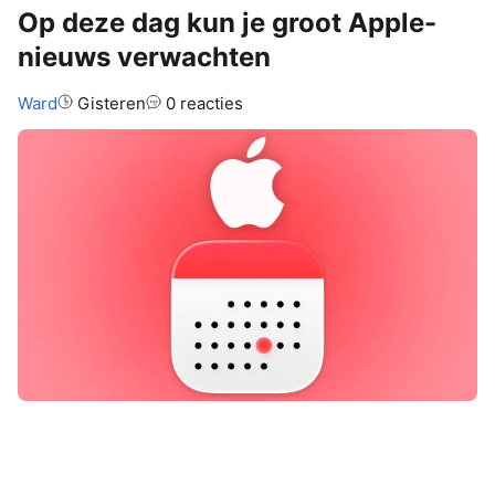
Op deze dag kun je groot Apple-
nieuws verwachten
Auteur:
Ward
Gisteren
0 reacties
Er komt deze maand belangrijk