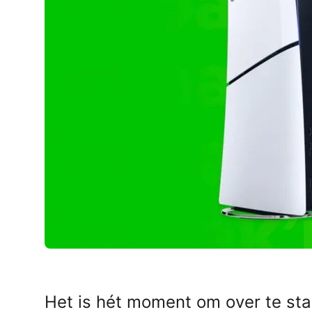
AirPods Pro 2
AirPods Max
AirPods Max 2
GERUCHTEN
Alle AirPods
Het is hét moment om over te stapp