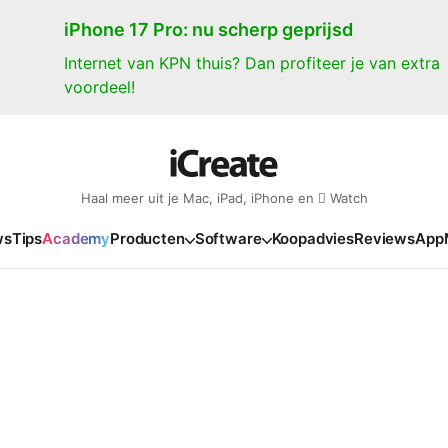
iPhone 17 Pro: nu scherp geprijsd
Internet van KPN thuis? Dan profiteer je van extra
voordeel!
Haal meer uit je Mac, iPad, iPhone en  Watch
ws
Tips
Academy
Producten
Software
Koopadvies
Reviews
App
iPad
iPadOS
o
en Gate
iPad Pro 2025
iPadOS 27
NIEUW
NIEUW
NIEUW
NIEUW
e
iPad Air 2026
iPadOS 26
NIEUW
 2026
oia
iPad Air 2025
iPadOS 18
NIEUW
o M5
oma
iPad mini 7
iPadOS 17
NIEUW
NIEUW
24
ura
iPad 2025
NIEUW