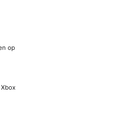
en op
s Xbox