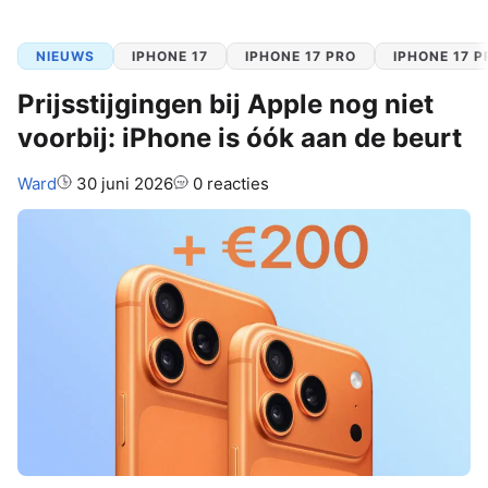
NIEUWS
IPHONE 17
IPHONE 17 PRO
IPHONE 17 
Prijsstijgingen bij Apple nog niet
voorbij: iPhone is óók aan de beurt
Auteur:
Ward
30 juni 2026
0 reacties