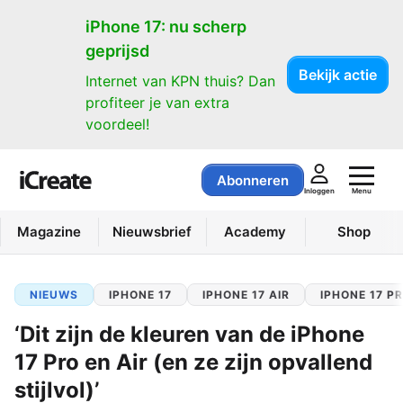
iPhone 17: nu scherp
geprijsd
Bekijk actie
Internet van KPN thuis? Dan
profiteer je van extra
voordeel!
Abonneren
Menu
Inloggen
Magazine
Nieuwsbrief
Academy
Shop
NIEUWS
IPHONE 17
IPHONE 17 AIR
IPHONE 17 P
‘Dit zijn de kleuren van de iPhone
17 Pro en Air (en ze zijn opvallend
stijlvol)’