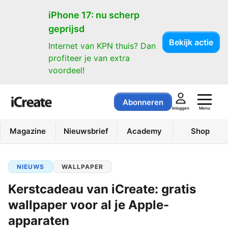
iPhone 17: nu scherp
geprijsd
Bekijk actie
Internet van KPN thuis? Dan
profiteer je van extra
voordeel!
Abonneren
Menu
Inloggen
Magazine
Nieuwsbrief
Academy
Shop
NIEUWS
WALLPAPER
Kerstcadeau van iCreate: gratis
wallpaper voor al je Apple-
apparaten