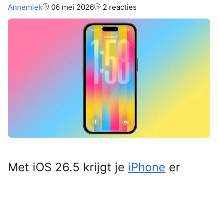
Auteur:
Annemiek
06 mei 2026
2 reacties
Met iOS 26.5 krijgt je
iPhone
er
maar liefst twaalf nieuwe
wallpapers bij en één daarvan kun