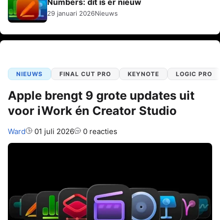
Numbers: dit is er nieuw
29 januari 2026
Nieuws
NIEUWS
FINAL CUT PRO
KEYNOTE
LOGIC PRO
Apple brengt 9 grote updates uit
voor iWork én Creator Studio
Auteur:
Ward
01 juli 2026
0 reacties