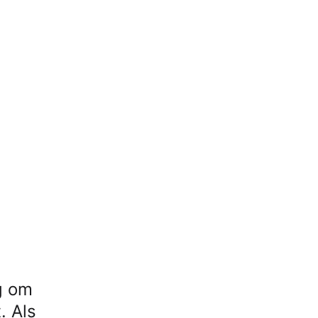
g om
. Als