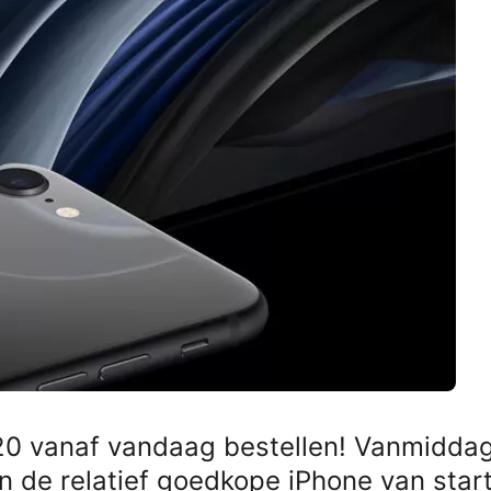
20 vanaf vandaag bestellen! Vanmidda
 de relatief goedkope iPhone van start