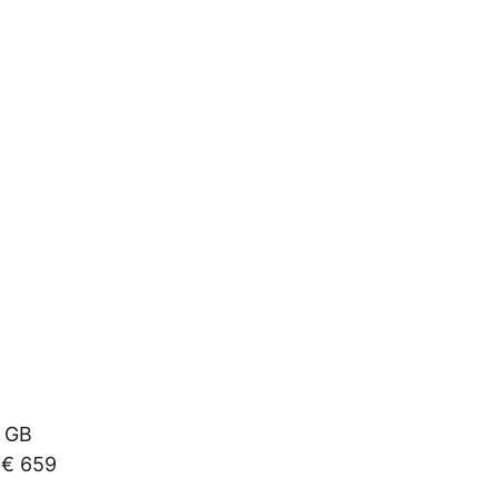
4 GB
 € 659