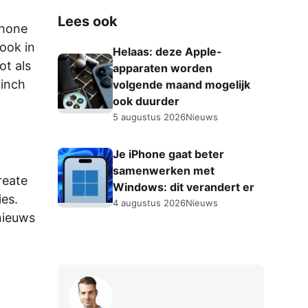
Lees ook
Phone
ook in
Helaas: deze Apple-
ot als
apparaten worden
 inch
volgende maand mogelijk
ook duurder
5 augustus 2026
Nieuws
Je iPhone gaat beter
samenwerken met
reate
Windows: dit verandert er
ies.
4 augustus 2026
Nieuws
nieuws