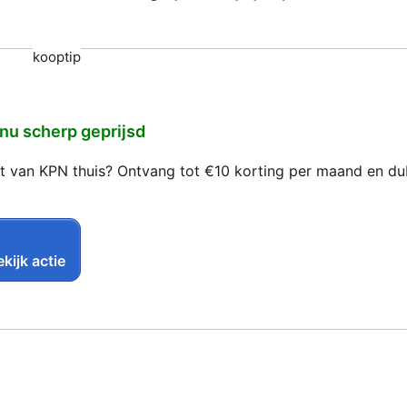
kooptip
 nu scherp geprijsd
net van KPN thuis? Ontvang tot €10 korting per maand en d
kijk actie