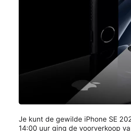
AirPods Pro 2
AirPods Max
AirPods Max 2
GERUCHTEN
Alle AirPods
Je kunt de gewilde iPhone SE 20
14:00 uur ging de voorverkoop van