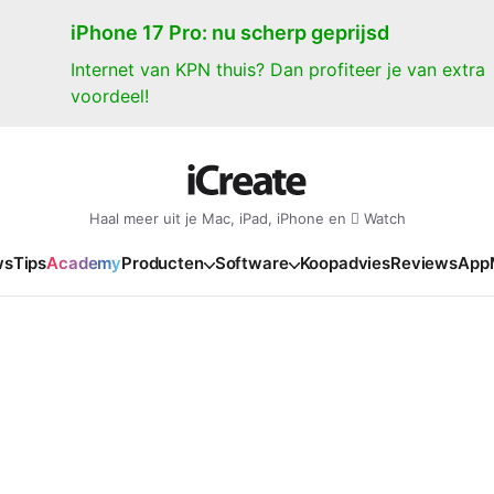
iPhone 17 Pro: nu scherp geprijsd
Internet van KPN thuis? Dan profiteer je van extra
voordeel!
Haal meer uit je Mac, iPad, iPhone en  Watch
ws
Tips
Academy
Producten
Software
Koopadvies
Reviews
App
iPad
iPadOS
o
en Gate
iPad Pro 2025
iPadOS 27
NIEUW
NIEUW
NIEUW
NIEUW
e
iPad Air 2026
iPadOS 26
NIEUW
 2026
oia
iPad Air 2025
iPadOS 18
NIEUW
o M5
oma
iPad mini 7
iPadOS 17
NIEUW
NIEUW
24
ura
iPad 2025
NIEUW