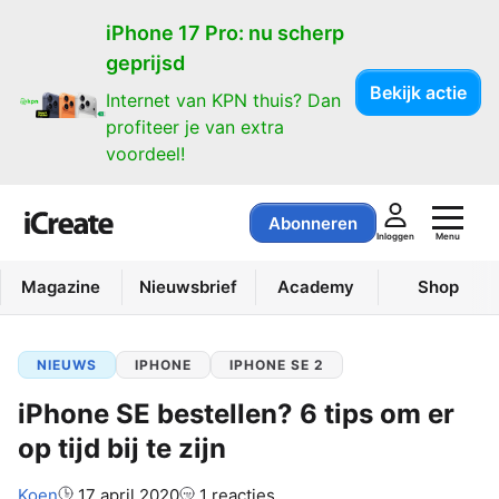
iPhone 17 Pro: nu scherp
geprijsd
Bekijk actie
Internet van KPN thuis? Dan
profiteer je van extra
voordeel!
Abonneren
Menu
Inloggen
Magazine
Nieuwsbrief
Academy
Shop
NIEUWS
IPHONE
IPHONE SE 2
iPhone SE bestellen? 6 tips om er
op tijd bij te zijn
Auteur:
Koen
17 april 2020
1 reacties