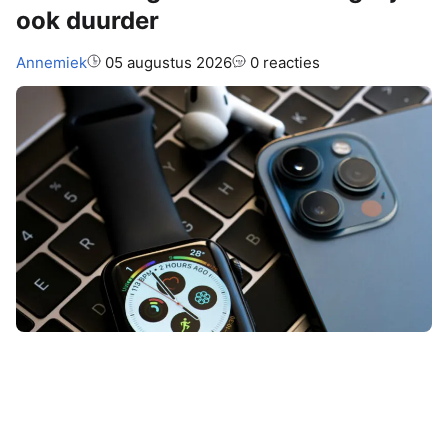
ook duurder
Auteur:
Annemiek
05 augustus 2026
0 reacties
Het lijkt erop dat sommige Apple-
apparaten binnenkort een flink stuk