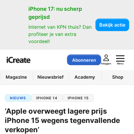
iPhone 17: nu scherp
geprijsd
Bekijk actie
Internet van KPN thuis? Dan
profiteer je van extra
voordeel!
Abonneren
Menu
Inloggen
Magazine
Nieuwsbrief
Academy
Shop
NIEUWS
IPHONE 14
IPHONE 15
‘Apple overweegt lagere prijs
iPhone 15 wegens tegenvallende
verkopen’