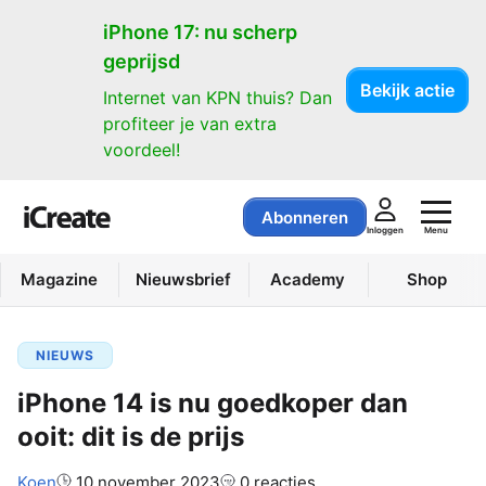
iPhone 17: nu scherp
geprijsd
Bekijk actie
Internet van KPN thuis? Dan
profiteer je van extra
voordeel!
Abonneren
Menu
Inloggen
Magazine
Nieuwsbrief
Academy
Shop
NIEUWS
iPhone 14 is nu goedkoper dan
ooit: dit is de prijs
Auteur:
Koen
10 november 2023
0 reacties