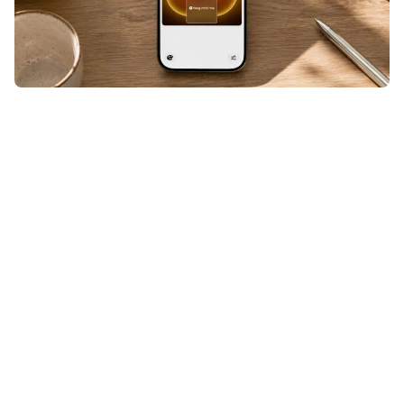
Een ticket, klantenkaart of andere
QR- of streepjescode die niet
geschikt was voor Apple Wallet?
Even door Pass4Wallet halen en hij
stond alsnog tussen je andere
passen. Maar nu Pass4Wallet niet
meer werkt, zul je op zoek moeten
naar een vervanger.