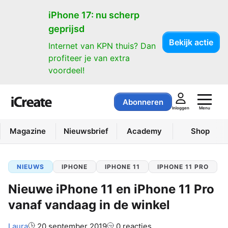
iPhone 17: nu scherp
geprijsd
Bekijk actie
Internet van KPN thuis? Dan
profiteer je van extra
voordeel!
Abonneren
Menu
Inloggen
Magazine
Nieuwsbrief
Academy
Shop
NIEUWS
IPHONE
IPHONE 11
IPHONE 11 PRO
Nieuwe iPhone 11 en iPhone 11 Pro
vanaf vandaag in de winkel
Auteur:
Laura
20 september 2019
0 reacties