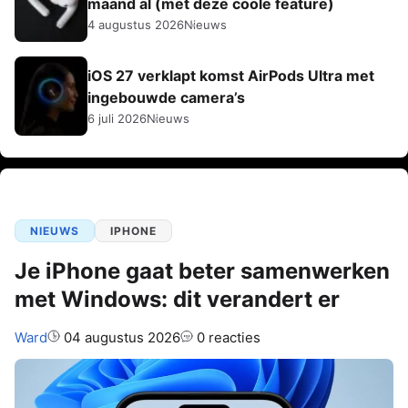
maand al (met deze coole feature)
4 augustus 2026
Nieuws
iOS 27 verklapt komst AirPods Ultra met
ingebouwde camera’s
6 juli 2026
Nieuws
NIEUWS
IPHONE
Je iPhone gaat beter samenwerken
met Windows: dit verandert er
Auteur:
Ward
04 augustus 2026
0 reacties