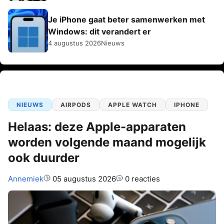
Je iPhone gaat beter samenwerken met
Windows: dit verandert er
4 augustus 2026
Nieuws
NIEUWS
AIRPODS
APPLE WATCH
IPHONE
Helaas: deze Apple-apparaten
worden volgende maand mogelijk
ook duurder
Auteur:
Annemiek
05 augustus 2026
0 reacties