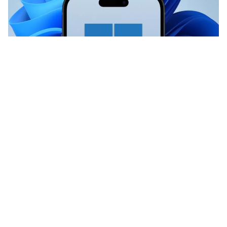
Binnenkort gaat je iPhone veel beter
samenwerken met Windows.
Hierdoor krijgt je pc er een handige
functie bij waar je vroeger nog een
Mac voor moest hebben!