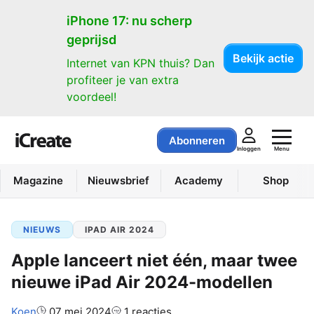
iPhone 17: nu scherp
geprijsd
Bekijk actie
Internet van KPN thuis? Dan
profiteer je van extra
voordeel!
Abonneren
Menu
Inloggen
Magazine
Nieuwsbrief
Academy
Shop
NIEUWS
IPAD AIR 2024
Apple lanceert niet één, maar twee
nieuwe iPad Air 2024-modellen
Auteur:
Koen
07 mei 2024
1 reacties