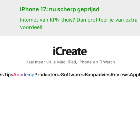
iPhone 17: nu scherp geprijsd
Internet van KPN thuis? Dan profiteer je van extra
voordeel!
Haal meer uit je Mac, iPad, iPhone en  Watch
ws
Tips
Academy
Producten
Software
Koopadvies
Reviews
App
iPad
iPadOS
o
en Gate
iPad Pro 2025
iPadOS 27
NIEUW
NIEUW
NIEUW
NIEUW
e
iPad Air 2026
iPadOS 26
NIEUW
 2026
oia
iPad Air 2025
iPadOS 18
NIEUW
o M5
oma
iPad mini 7
iPadOS 17
NIEUW
NIEUW
24
ura
iPad 2025
NIEUW