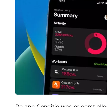
AirPods Pro 2
AirPods Max
AirPods Max 2
GERUCHTEN
Alle AirPods
De app Conditie was er eerst all