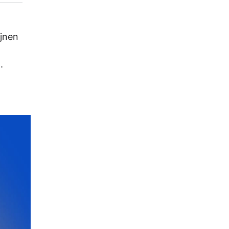
ijnen
.