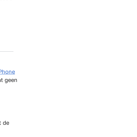
iPhone
dat geen
t de