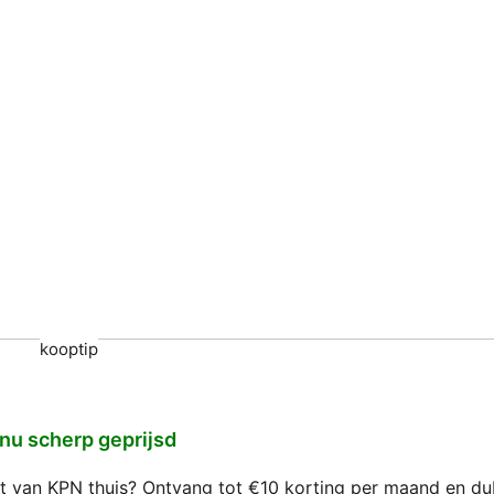
kooptip
 nu scherp geprijsd
net van KPN thuis? Ontvang tot €10 korting per maand en d