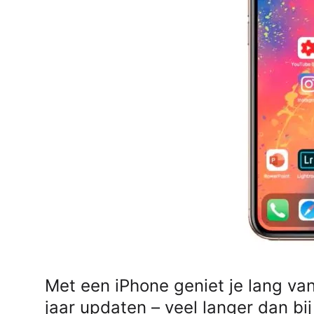
AirPods Pro 2
AirPods Max
AirPods Max 2
GERUCHTEN
Alle AirPods
Met een iPhone geniet je lang van
jaar updaten – veel langer dan bi