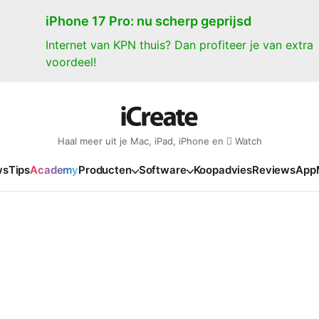
iPhone 17 Pro: nu scherp geprijsd
Internet van KPN thuis? Dan profiteer je van extra
voordeel!
Haal meer uit je Mac, iPad, iPhone en  Watch
ws
Tips
Academy
Producten
Software
Koopadvies
Reviews
App
iPad
iPadOS
o
en Gate
iPad Pro 2025
iPadOS 27
NIEUW
NIEUW
NIEUW
NIEUW
e
iPad Air 2026
iPadOS 26
NIEUW
 2026
oia
iPad Air 2025
iPadOS 18
NIEUW
o M5
oma
iPad mini 7
iPadOS 17
NIEUW
NIEUW
24
ura
iPad 2025
NIEUW