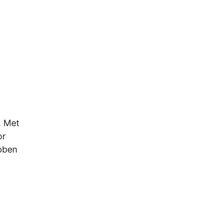
. Met
or
ebben