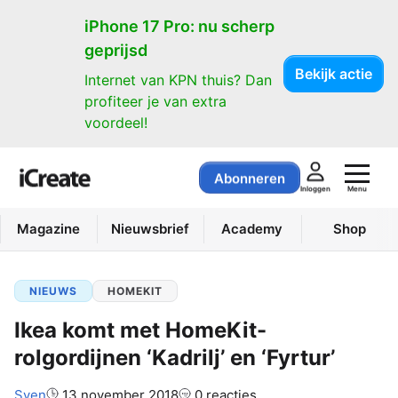
iPhone 17 Pro: nu scherp
geprijsd
Bekijk actie
Internet van KPN thuis? Dan
profiteer je van extra
voordeel!
Abonneren
Menu
Inloggen
Magazine
Nieuwsbrief
Academy
Shop
NIEUWS
HOMEKIT
Ikea komt met HomeKit-
rolgordijnen ‘Kadrilj’ en ‘Fyrtur’
Auteur:
Sven
13 november 2018
0 reacties