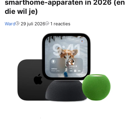
smarthome-apparaten in 2026 (en
die wil je)
Auteur:
Ward
29 juli 2026
1 reacties
Apple heeft drie nieuwe
smarthome-apparaten op de