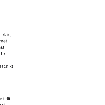
ek is,
 met
ast
 te
eschikt
rt dit