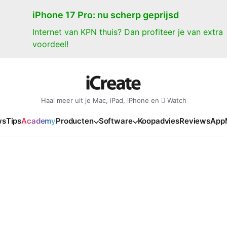
iPhone 17 Pro: nu scherp geprijsd
Internet van KPN thuis? Dan profiteer je van extra
voordeel!
Haal meer uit je Mac, iPad, iPhone en  Watch
ws
Tips
Academy
Producten
Software
Koopadvies
Reviews
App
iPad
iPadOS
o
en Gate
iPad Pro 2025
iPadOS 27
NIEUW
NIEUW
NIEUW
NIEUW
e
iPad Air 2026
iPadOS 26
NIEUW
 2026
oia
iPad Air 2025
iPadOS 18
NIEUW
o M5
oma
iPad mini 7
iPadOS 17
NIEUW
NIEUW
24
ura
iPad 2025
NIEUW