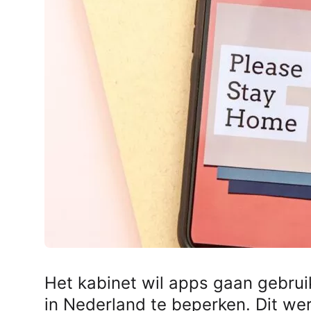
AirPods Pro 2
AirPods Max
AirPods Max 2
GERUCHTEN
Alle AirPods
Het kabinet wil apps gaan gebrui
in Nederland te beperken. Dit we