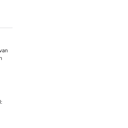
 van
n
: