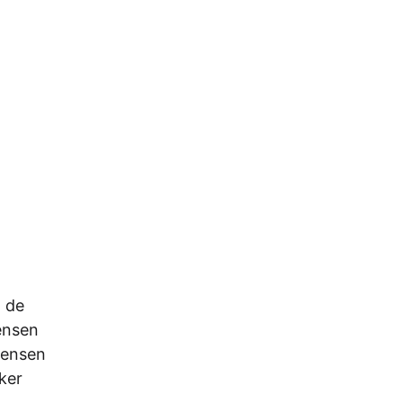
n de
ensen
mensen
eker