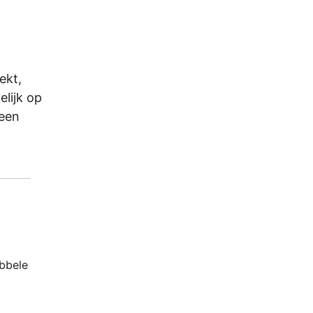
ekt,
elijk op
 een
ubbele