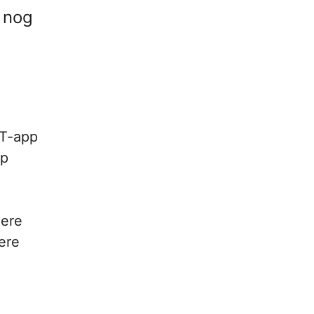
 nog
PT-app
op
dere
ere