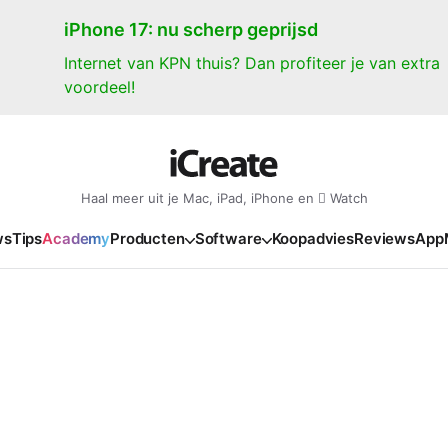
iPhone 17: nu scherp geprijsd
Internet van KPN thuis? Dan profiteer je van extra
voordeel!
Haal meer uit je Mac, iPad, iPhone en  Watch
ws
Tips
Academy
Producten
Software
Koopadvies
Reviews
App
iPad
iPadOS
o
en Gate
iPad Pro 2025
iPadOS 27
NIEUW
NIEUW
NIEUW
NIEUW
e
iPad Air 2026
iPadOS 26
NIEUW
 2026
oia
iPad Air 2025
iPadOS 18
NIEUW
o M5
oma
iPad mini 7
iPadOS 17
NIEUW
NIEUW
24
ura
iPad 2025
NIEUW