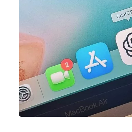
AirPods Pro 2
AirPods Max
AirPods Max 2
GERUCHTEN
Alle AirPods