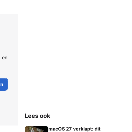
d en
Lees ook
macOS 27 verklapt: dit