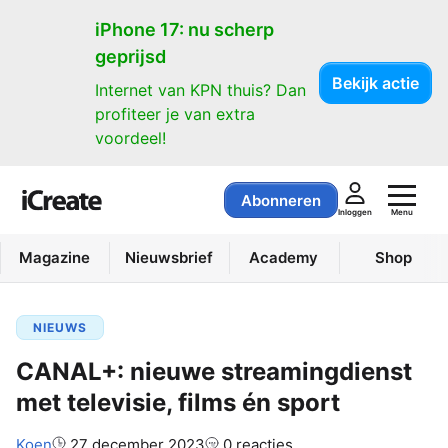
iPhone 17: nu scherp
geprijsd
Bekijk actie
Internet van KPN thuis? Dan
profiteer je van extra
voordeel!
Abonneren
Menu
Inloggen
Magazine
Nieuwsbrief
Academy
Shop
NIEUWS
CANAL+: nieuwe streamingdienst
met televisie, films én sport
Auteur:
Koen
27 december 2023
0 reacties