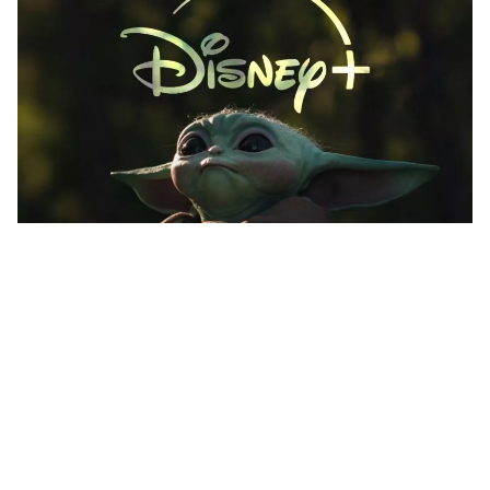
Disney+ biedt sinds kort geen 4K en
HDR meer op de
Apple TV
– ook al
betaal je er wel voor. Dit is er aan
de hand.
Lees verder na de advertentie