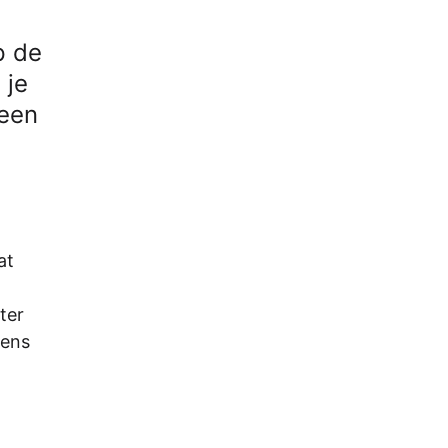
p de
 je
 een
at
ter
gens