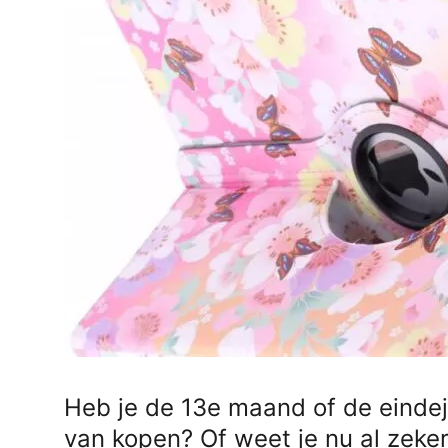
AirPods Pro 2
AirPods Max
AirPods Max 2
GERUCHTEN
Alle AirPods
Heb je de 13e maand of de eindej
van kopen? Of weet je nu al zeke