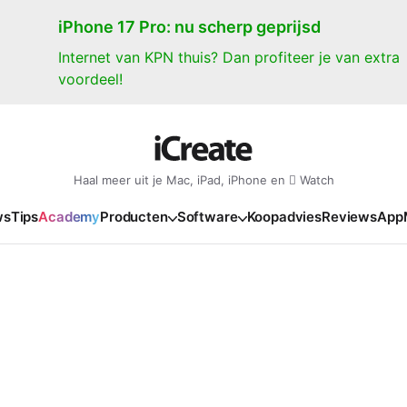
iPhone 17 Pro: nu scherp geprijsd
Internet van KPN thuis? Dan profiteer je van extra
voordeel!
Haal meer uit je Mac, iPad, iPhone en  Watch
ws
Tips
Academy
Producten
Software
Koopadvies
Reviews
App
iPad
iPadOS
o
en Gate
iPad Pro 2025
iPadOS 27
NIEUW
NIEUW
NIEUW
NIEUW
e
iPad Air 2026
iPadOS 26
NIEUW
 2026
oia
iPad Air 2025
iPadOS 18
NIEUW
o M5
oma
iPad mini 7
iPadOS 17
NIEUW
NIEUW
24
ura
iPad 2025
NIEUW