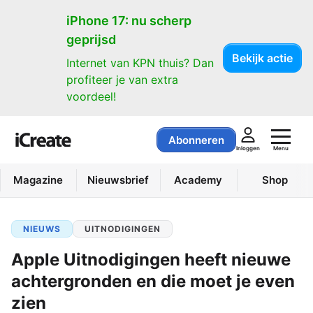
iPhone 17: nu scherp
geprijsd
Bekijk actie
Internet van KPN thuis? Dan
profiteer je van extra
voordeel!
Abonneren
Menu
Inloggen
Magazine
Nieuwsbrief
Academy
Shop
NIEUWS
UITNODIGINGEN
Apple Uitnodigingen heeft nieuwe
achtergronden en die moet je even
zien