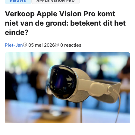
NIEUWS
APPLE VISION PRO
Verkoop Apple Vision Pro komt
niet van de grond: betekent dit het
einde?
Auteur:
Piet-Jan
05 mei 2026
0 reacties