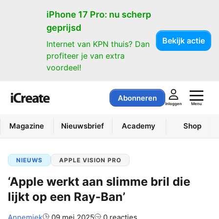
iPhone 17 Pro: nu scherp
geprijsd
Bekijk actie
Internet van KPN thuis? Dan
profiteer je van extra
voordeel!
Abonneren
Menu
Inloggen
Magazine
Nieuwsbrief
Academy
Shop
NIEUWS
APPLE VISION PRO
‘Apple werkt aan slimme bril die
lijkt op een Ray-Ban’
Auteur:
Annemiek
09 mei 2025
0 reacties