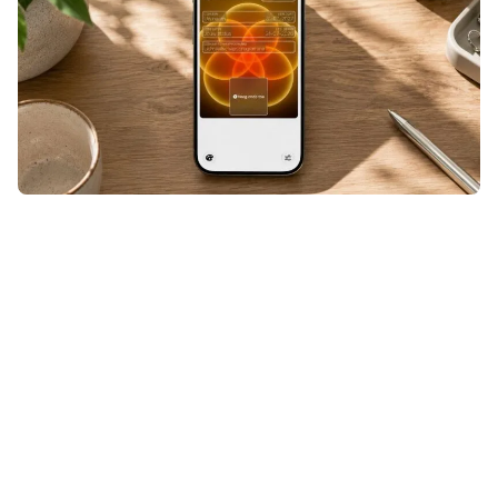
Een ticket, klantenkaart of andere
QR- of streepjescode die niet
geschikt was voor Apple Wallet?
Even door Pass4Wallet halen en hij
stond alsnog tussen je andere
passen. Maar nu Pass4Wallet niet