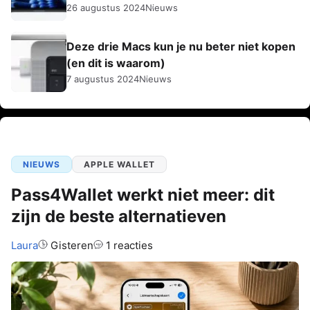
26 augustus 2024
Nieuws
Deze drie Macs kun je nu beter niet kopen
(en dit is waarom)
7 augustus 2024
Nieuws
NIEUWS
APPLE WALLET
Pass4Wallet werkt niet meer: dit
zijn de beste alternatieven
Auteur:
Laura
Gisteren
1 reacties