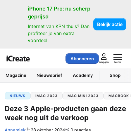
iPhone 17 Pro: nu scherp
geprijsd
Bekijk actie
Internet van KPN thuis? Dan
profiteer je van extra
voordeel!
Abonneren
Menu
Inloggen
Magazine
Nieuwsbrief
Academy
Shop
NIEUWS
IMAC 2023
MAC MINI 2023
MACBOOK 
Deze 3 Apple-producten gaan deze
week nog uit de verkoop
Auteur:
Annemiek
28 oktober 2024
0 reacties