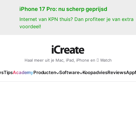
iPhone 17 Pro: nu scherp geprijsd
Internet van KPN thuis? Dan profiteer je van extra
voordeel!
Haal meer uit je Mac, iPad, iPhone en  Watch
ws
Tips
Academy
Producten
Software
Koopadvies
Reviews
App
iPad
iPadOS
o
en Gate
iPad Pro 2025
iPadOS 27
NIEUW
NIEUW
NIEUW
NIEUW
e
iPad Air 2026
iPadOS 26
NIEUW
 2026
oia
iPad Air 2025
iPadOS 18
NIEUW
o M5
oma
iPad mini 7
iPadOS 17
NIEUW
NIEUW
24
ura
iPad 2025
NIEUW