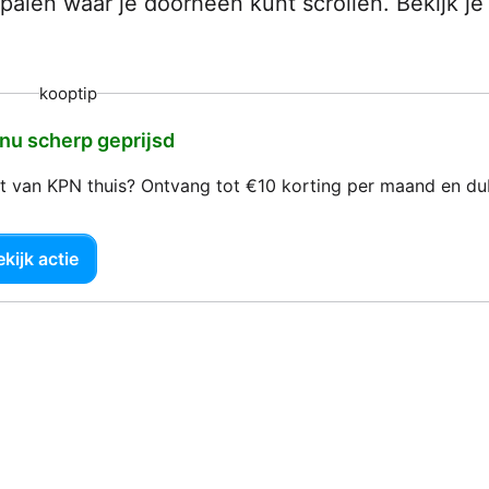
jlpalen waar je doorheen kunt scrollen. Bekijk je
kooptip
 nu scherp geprijsd
net van KPN thuis? Ontvang tot €10 korting per maand en d
kijk actie