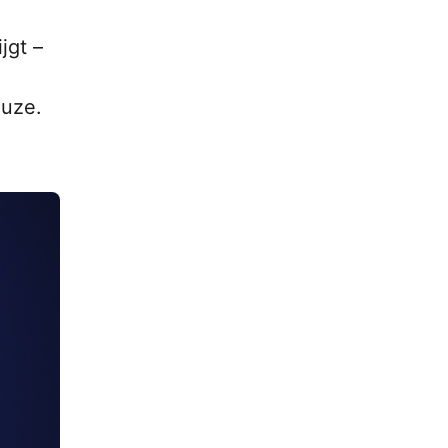
jgt –
euze.