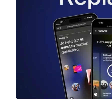
AirPods Pro 2
AirPods Max
AirPods Max 2
GERUCHTEN
Alle AirPods