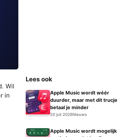
Lees ook
d. Wil
Apple Music wordt wéér
r in
duurder, maar met dit trucje
betaal je minder
20 juli 2026
Nieuws
Apple Music wordt mogelijk