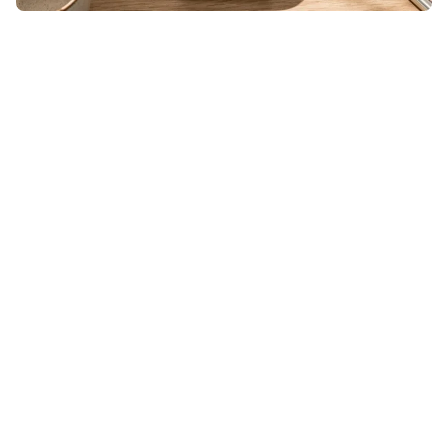
Een ticket, klantenkaart of andere
QR- of streepjescode die niet
geschikt was voor Apple Wallet?
Even door Pass4Wallet halen en hij
stond alsnog tussen je andere
passen. Maar nu Pass4Wallet niet
meer werkt, zul je op zoek moeten
naar een vervanger.
Lees verder na de advertentie