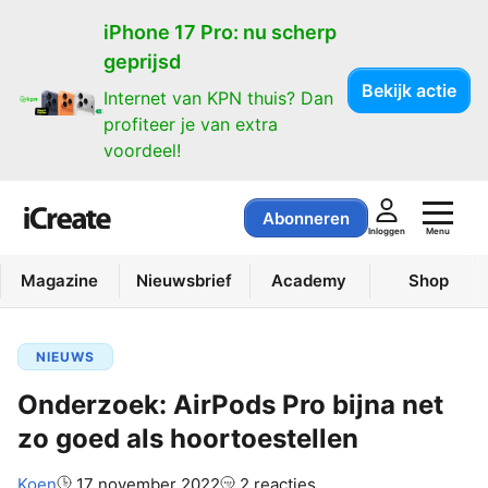
iPhone 17 Pro: nu scherp
geprijsd
Bekijk actie
Internet van KPN thuis? Dan
profiteer je van extra
voordeel!
Abonneren
Menu
Inloggen
Magazine
Nieuwsbrief
Academy
Shop
NIEUWS
Onderzoek: AirPods Pro bijna net
zo goed als hoortoestellen
Auteur:
Koen
17 november 2022
2 reacties