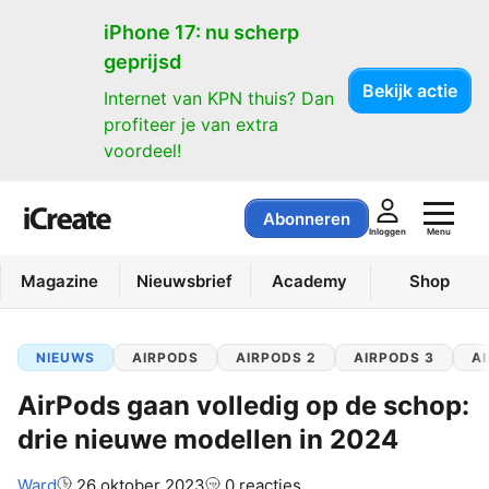
iPhone 17: nu scherp
geprijsd
Bekijk actie
Internet van KPN thuis? Dan
profiteer je van extra
voordeel!
Abonneren
Menu
Inloggen
Magazine
Nieuwsbrief
Academy
Shop
NIEUWS
AIRPODS
AIRPODS 2
AIRPODS 3
A
AirPods gaan volledig op de schop:
drie nieuwe modellen in 2024
Auteur:
Ward
26 oktober 2023
0 reacties