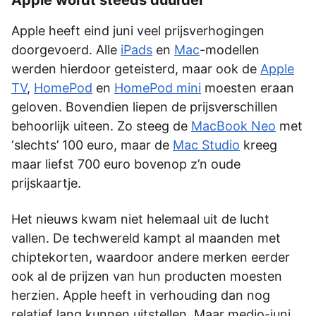
Apple wordt steeds duurder
Apple heeft eind juni veel prijsverhogingen
doorgevoerd. Alle
iPads
en
Mac
-modellen
werden hierdoor geteisterd, maar ook de
Apple
TV
,
HomePod
en
HomePod mini
moesten eraan
geloven. Bovendien liepen de prijsverschillen
behoorlijk uiteen. Zo steeg de
MacBook Neo
met
‘slechts’ 100 euro, maar de
Mac Studio
kreeg
maar liefst 700 euro bovenop z’n oude
prijskaartje.
Het nieuws kwam niet helemaal uit de lucht
vallen. De techwereld kampt al maanden met
chiptekorten, waardoor andere merken eerder
ook al de prijzen van hun producten moesten
herzien. Apple heeft in verhouding dan nog
relatief lang kunnen uitstellen. Maar medio-juni