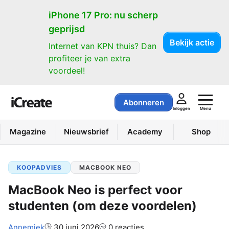
iPhone 17 Pro: nu scherp
geprijsd
Bekijk actie
Internet van KPN thuis? Dan
profiteer je van extra
voordeel!
Abonneren
Menu
Inloggen
Magazine
Nieuwsbrief
Academy
Shop
KOOPADVIES
MACBOOK NEO
MacBook Neo is perfect voor
studenten (om deze voordelen)
Auteur:
Annemiek
30 juni 2026
0 reacties