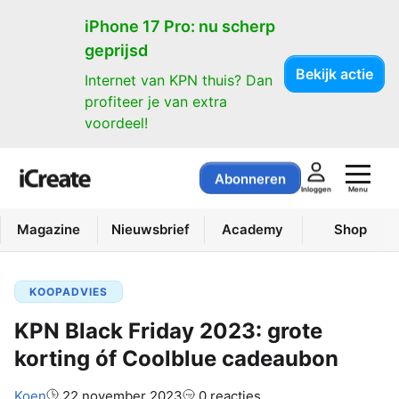
iPhone 17 Pro: nu scherp
geprijsd
Bekijk actie
Internet van KPN thuis? Dan
profiteer je van extra
voordeel!
Abonneren
Menu
Inloggen
Magazine
Nieuwsbrief
Academy
Shop
KOOPADVIES
KPN Black Friday 2023: grote
korting óf Coolblue cadeaubon
Auteur:
Koen
22 november 2023
0 reacties