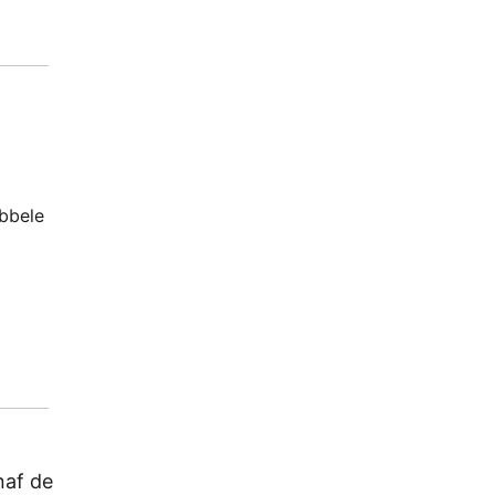
ubbele
naf de