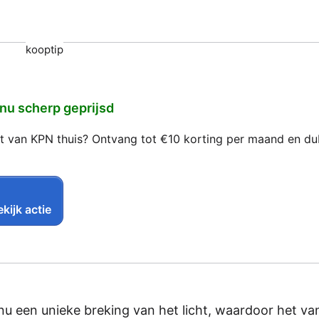
kooptip
 nu scherp geprijsd
net van KPN thuis? Ontvang tot €10 korting per maand en d
kijk actie
 een unieke breking van het licht, waardoor het va