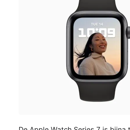
AirPods Pro 2
AirPods Max
AirPods Max 2
GERUCHTEN
Alle AirPods
De Apple Watch Series 7 is bijna