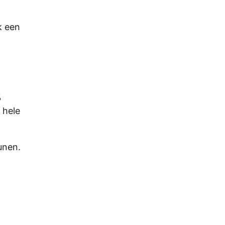
k een
%
 hele
unen.