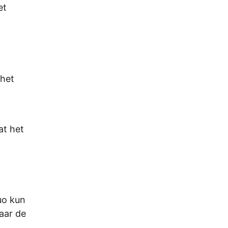
et
 het
at het
uo kun
naar de