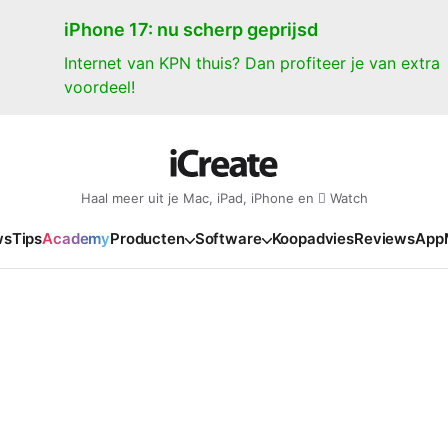
iPhone 17: nu scherp geprijsd
Internet van KPN thuis? Dan profiteer je van extra
voordeel!
Haal meer uit je Mac, iPad, iPhone en  Watch
ws
Tips
Academy
Producten
Software
Koopadvies
Reviews
App
iPad
iPadOS
o
en Gate
iPad Pro 2025
iPadOS 27
NIEUW
NIEUW
NIEUW
NIEUW
e
iPad Air 2026
iPadOS 26
NIEUW
 2026
oia
iPad Air 2025
iPadOS 18
NIEUW
o M5
oma
iPad mini 7
iPadOS 17
NIEUW
NIEUW
24
ura
iPad 2025
NIEUW