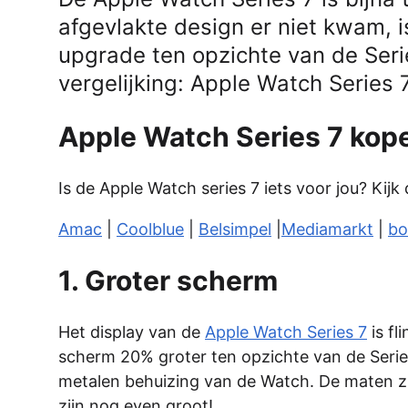
afgevlakte design er niet kwam, i
upgrade ten opzichte van de Seri
vergelijking: Apple Watch Series 7
Apple Watch Series 7 kop
Is de Apple Watch series 7 iets voor jou? Kijk 
Amac
|
Coolblue
|
Belsimpel
|
Mediamarkt
|
bo
1. Groter scherm
Het display van de
Apple Watch Series 7
is fl
scherm 20% groter ten opzichte van de Series
metalen behuizing van de Watch. De maten z
zijn nog even groot!