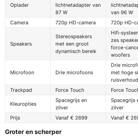
Oplader
lichtnetadapter van
lichtnetada
87 W
van 96 W
Camera
720p HD-camera
720p HD-c
Hifi-syste
Stereospeakers
zes speake
Speakers
met een groot
force-cance
dynamisch bereik
woofers
Drie micro
Microfoon
Drie microfoons
met hoge s
ruisverhoud
Trackpad
Force Touch
Force Touc
Spacegrijs en
Spacegrijs 
Kleuropties
zilver
zilver
Prijs
Vanaf € 2699
Vanaf € 26
Groter en scherper