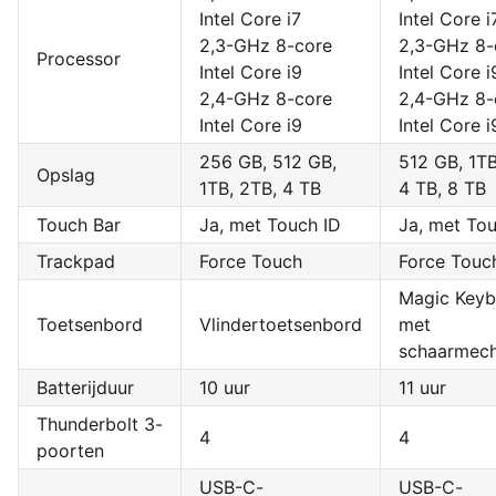
Intel Core i7
Intel Core i
2,3-GHz 8-core
2,3-GHz 8-
Processor
Intel Core i9
Intel Core i
2,4-GHz 8-core
2,4-GHz 8-
Intel Core i9
Intel Core i
256 GB, 512 GB,
512 GB, 1TB
Opslag
1TB, 2TB, 4 TB
4 TB, 8 TB
Touch Bar
Ja, met Touch ID
Ja, met Tou
Trackpad
Force Touch
Force Touc
Magic Keyb
Toetsenbord
Vlindertoetsenbord
met
schaarmec
Batterijduur
10 uur
11 uur
Thunderbolt 3-
4
4
poorten
USB-C-
USB-C-