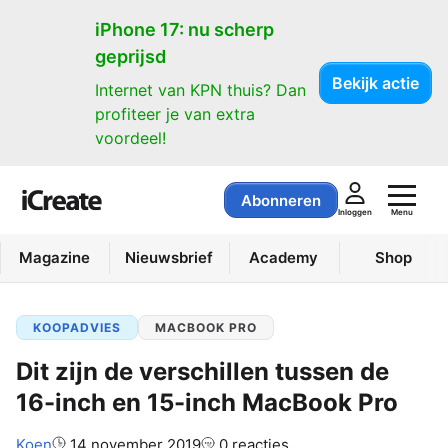
iPhone 17: nu scherp
geprijsd
Bekijk actie
Internet van KPN thuis? Dan
profiteer je van extra
voordeel!
Abonneren
Menu
Inloggen
Magazine
Nieuwsbrief
Academy
Shop
KOOPADVIES
MACBOOK PRO
Dit zijn de verschillen tussen de
16-inch en 15-inch MacBook Pro
Auteur:
Koen
14 november 2019
0 reacties