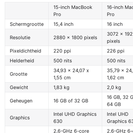
15-inch MacBook
16-inch Ma
Pro
Pro
Schermgrootte
15,4 inch
16 inch
3072 x 19
Resolutie
2880 x 1800 pixels
pixels
Pixeldichtheid
220 ppi
226 ppi
Helderheid
500 nits
500 nits
34,93 x 24,07 x
35,79 x 24
Grootte
1,55 cm
1,62 cm
Gewicht
1,83 kg
2,0 kg
16 GB, 32 
Geheugen
16 GB of 32 GB
64 GB
Intel UHD Graphics
Intel UHD
Graphics
630
Graphics 6
2,6-GHz 6-core
2,6-GHz 6-