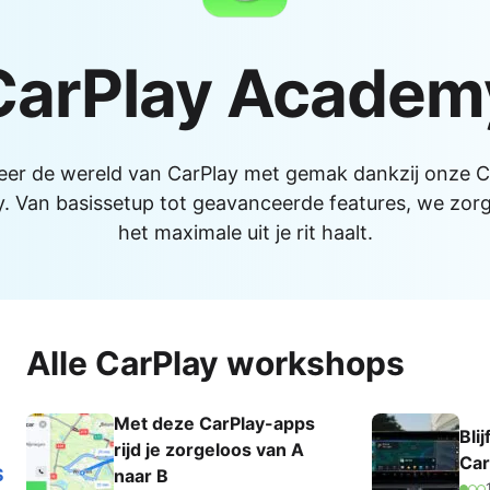
Alle iPads
ks
s
Functies
CarPlay Academ
 Macs
AirPlay
AirDrop
Bedieningspaneel
eer de wereld van CarPlay met gemak dankzij onze C
Delen met gezin
 Van basissetup tot geavanceerde features, we zorg
het maximale uit je rit haalt.
Meldingen
Widgets
Alle functionaliteiten
le-producten
mma's
Alle CarPlay workshops
 Pro
NIEUW
Met deze CarPlay-apps
Bli
rijd je zorgeloos van A
Car
S
naar B