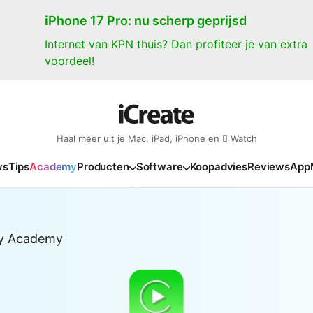
iPhone 17 Pro: nu scherp geprijsd
Internet van KPN thuis? Dan profiteer je van extra
voordeel!
Haal meer uit je Mac, iPad, iPhone en  Watch
ws
Tips
Academy
Producten
Software
Koopadvies
Reviews
App
iPad
iPadOS
o
en Gate
iPad Pro 2025
iPadOS 27
NIEUW
NIEUW
NIEUW
NIEUW
e
ay Academy
iPad Air 2026
iPadOS 26
NIEUW
 2026
oia
iPad Air 2025
iPadOS 18
NIEUW
o M5
oma
iPad mini 7
iPadOS 17
NIEUW
NIEUW
24
ura
iPad 2025
NIEUW