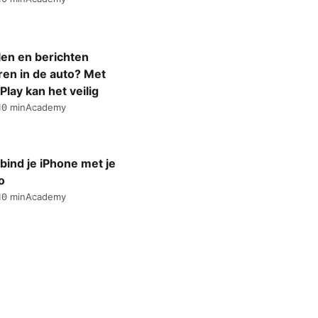
len en berichten
ren in de auto? Met
Play kan het veilig
10 min
Academy
bind je iPhone met je
o
10 min
Academy