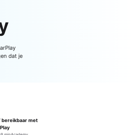
Apple Watch SE 2022
Apple Watch Ultra 2
y
Apple Watch Ultra
Alle Apple Watches
arPlay
en dat je
jf bereikbaar met
Play
10 min
Academy