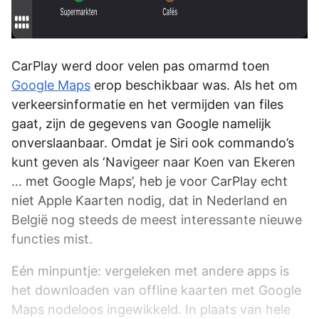
CarPlay werd door velen pas omarmd toen
Google Maps
erop beschikbaar was. Als het om
verkeersinformatie en het vermijden van files
gaat, zijn de gegevens van Google namelijk
onverslaanbaar. Omdat je Siri ook commando’s
kunt geven als ‘Navigeer naar Koen van Ekeren
… met Google Maps’, heb je voor CarPlay echt
niet Apple Kaarten nodig, dat in Nederland en
België nog steeds de meest interessante nieuwe
functies mist.
Eén minpuntje: vergeleken met andere apps is
het downloaden van offline kaarten met Google
Maps nodeloos ingewikkeld. In plaats van hele