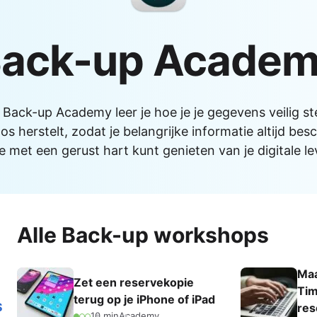
Alle iPads
ks
s
Functies
ack-up Acade
 Macs
AirPlay
AirDrop
Bedieningspaneel
 Back-up Academy leer je hoe je je gegevens veilig st
Delen met gezin
os herstelt, zodat je belangrijke informatie altijd bes
je met een gerust hart kunt genieten van je digitale le
Meldingen
Widgets
Alle functionaliteiten
le-producten
mma's
Alle Back-up workshops
 Pro
NIEUW
Maa
Zet een reservekopie
Tim
terug op je iPhone of iPad
S
res
10 min
Academy