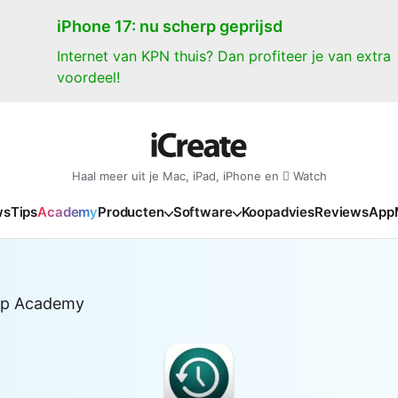
iPhone 17: nu scherp geprijsd
Internet van KPN thuis? Dan profiteer je van extra
voordeel!
Haal meer uit je Mac, iPad, iPhone en  Watch
ws
Tips
Academy
Producten
Software
Koopadvies
Reviews
App
iPad
iPadOS
o
en Gate
iPad Pro 2025
iPadOS 27
NIEUW
NIEUW
NIEUW
NIEUW
e
up Academy
iPad Air 2026
iPadOS 26
NIEUW
 2026
oia
iPad Air 2025
iPadOS 18
NIEUW
o M5
oma
iPad mini 7
iPadOS 17
NIEUW
NIEUW
24
ura
iPad 2025
NIEUW