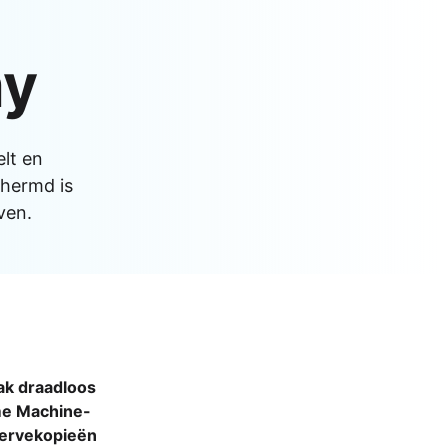
Apple Watch SE 2022
Apple Watch Ultra 2
my
Apple Watch Ultra
Alle Apple Watches
elt en
chermd is
ven.
k draadloos
e Machine-
ervekopieën