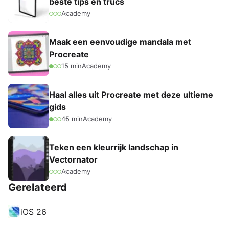
beste tips en trucs
Academy
Maak een eenvoudige mandala met
Procreate
15 min
Academy
Haal alles uit Procreate met deze ultieme
gids
45 min
Academy
Teken een kleurrijk landschap in
Vectornator
Academy
Gerelateerd
iOS 26