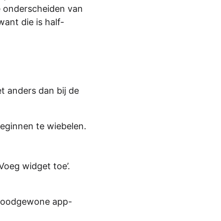
te onderscheiden van
ant die is half-
t anders dan bij de
beginnen te wiebelen.
‘Voeg widget toe’.
in doodgewone app-