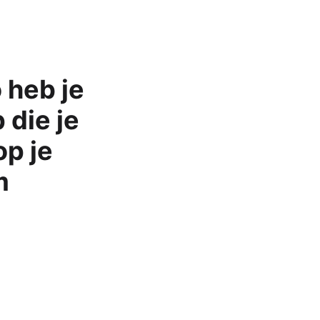
Apple Watch SE 2022
Apple Watch Ultra 2
Apple Watch Ultra
 heb je
Alle Apple Watches
 die je
op je
m