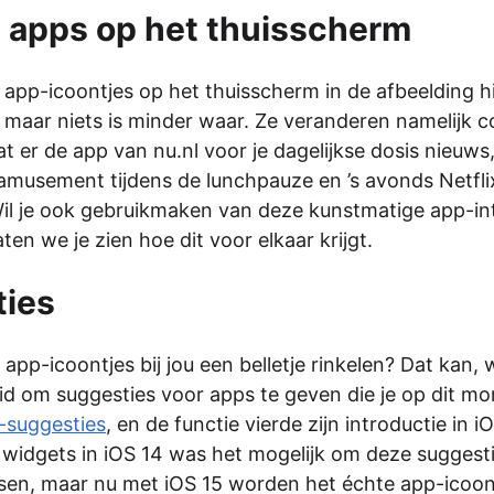
e apps op het thuisscherm
de app-icoontjes op het thuisscherm in de afbeelding h
 maar niets is minder waar. Ze veranderen namelijk 
t er de app van nu.nl voor je dagelijkse dosis nieuws
amusement tijdens de lunchpauze en ’s avonds Netfli
l je ook gebruikmaken van deze kunstmatige app-inte
aten we je zien hoe dit voor elkaar krijgt.
ties
app-icoontjes bij jou een belletje rinkelen? Dat kan, 
id om suggesties voor apps te geven die je op dit m
i-suggesties
, en de functie vierde zijn introductie in i
idgets in iOS 14 was het mogelijk om deze suggestie
sen, maar nu met iOS 15 worden het échte app-icoon