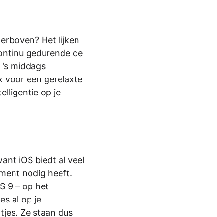
ierboven? Het lijken
continu gedurende de
, ’s middags
x voor een gerelaxte
lligentie op je
want iOS biedt al veel
oment nodig heeft.
OS 9 – op het
s al op je
tjes. Ze staan dus