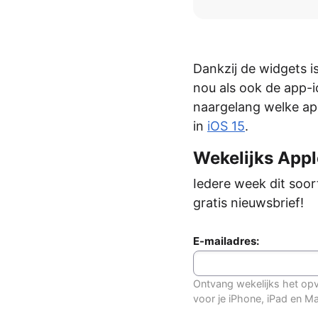
AirPods Pro 2
AirPods Max
AirPods Max 2
GERUCHTEN
Dankzij de widgets i
Alle AirPods
nou als ook de app-
naargelang welke ap
in
iOS 15
.
Wekelijks Apple
Iedere week dit soor
gratis nieuwsbrief!
E-mailadres:
Ontvang wekelijks het opv
voor je iPhone, iPad en M