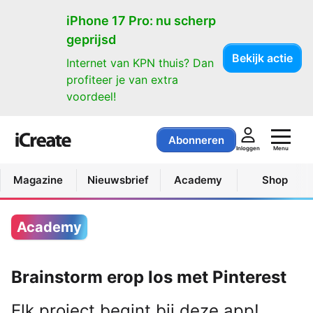
iPhone 17 Pro: nu scherp
geprijsd
Bekijk actie
Internet van KPN thuis? Dan
profiteer je van extra
voordeel!
Abonneren
Menu
Inloggen
Magazine
Nieuwsbrief
Academy
Shop
Academy
Brainstorm erop los met Pinterest
Elk project begint bij deze app!