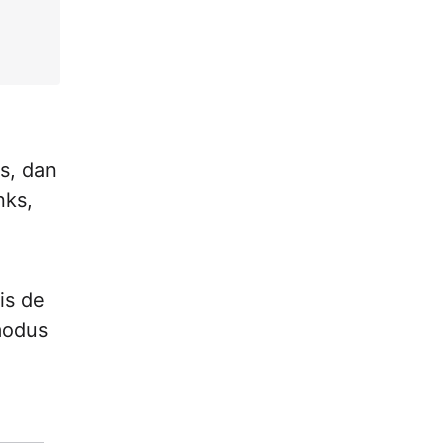
s, dan
nks,
is de
modus