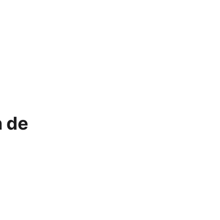
Apple Watch SE 2022
Apple Watch Ultra 2
Apple Watch Ultra
Alle Apple Watches
n de