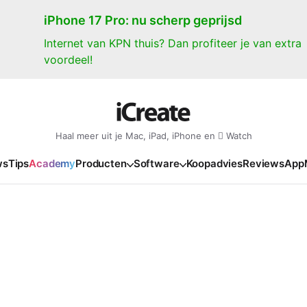
iPhone 17 Pro: nu scherp geprijsd
Internet van KPN thuis? Dan profiteer je van extra
voordeel!
Haal meer uit je Mac, iPad, iPhone en  Watch
ws
Tips
Academy
Producten
Software
Koopadvies
Reviews
App
iPad
iPadOS
o
en Gate
iPad Pro 2025
iPadOS 27
NIEUW
NIEUW
NIEUW
NIEUW
e
iPad Air 2026
iPadOS 26
NIEUW
 2026
oia
iPad Air 2025
iPadOS 18
NIEUW
o M5
oma
iPad mini 7
iPadOS 17
NIEUW
NIEUW
24
ura
iPad 2025
NIEUW