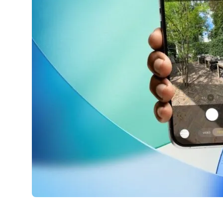
AirPods Pro 2
AirPods Max
AirPods Max 2
GERUCHTEN
Alle AirPods